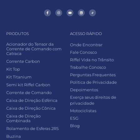
PRODUTOS
ACESSO RÁPIDO
Acionador do Tensor da
Onde Encontrar
Corrente de Comando com
Fale Conosco
Catraca
Riffel Vida no Trânsito
Corrente Carbon
Trabalhe Conosco
Kit Top
Perguntas Frequentes
Kit Titanium
Política de Privacidade
Semi kit Riffel Carbon
Depoimentos
Corrente de Comando
Exerça seus direitos de
Caixa de Direção Esférica
privacidade
Caixa de Direção Cônica
Motociclistas
Caixa de Direção
ESG
Combinada
Blog
Rolamento de Esferas 2RS
Buzina