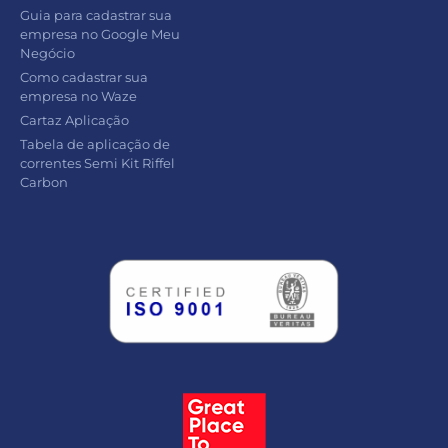
Guia para cadastrar sua
empresa no Google Meu
Negócio
Como cadastrar sua
empresa no Waze
Cartaz Aplicação
Tabela de aplicação de
correntes Semi Kit Riffel
Carbon