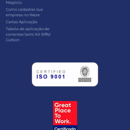
Negócio
Como cadastrar sua
empresa no Waze
Cartaz Aplicação
Tabela de aplicação de
correntes Semi Kit Riffel
Carbon