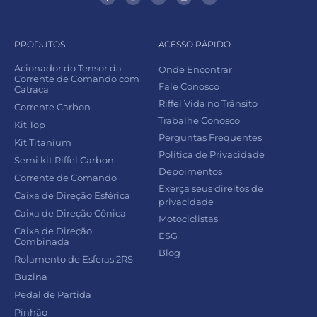
PRODUTOS
ACESSO RÁPIDO
Acionador do Tensor da
Onde Encontrar
Corrente de Comando com
Fale Conosco
Catraca
Riffel Vida no Trânsito
Corrente Carbon
Trabalhe Conosco
Kit Top
Perguntas Frequentes
Kit Titanium
Política de Privacidade
Semi kit Riffel Carbon
Depoimentos
Corrente de Comando
Exerça seus direitos de
Caixa de Direção Esférica
privacidade
Caixa de Direção Cônica
Motociclistas
Caixa de Direção
ESG
Combinada
Blog
Rolamento de Esferas 2RS
Buzina
Pedal de Partida
Pinhão