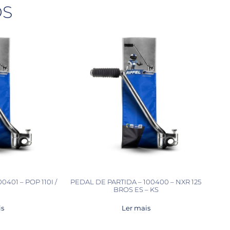
OS
0401 – POP 110I /
PEDAL DE PARTIDA – 100400 – NXR 125
BROS ES – KS
is
Ler mais