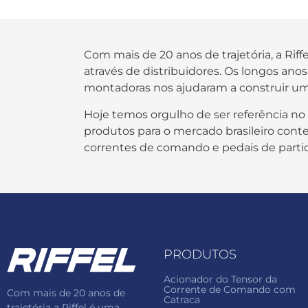
Com mais de 20 anos de trajetória, a Rif
através de distribuidores. Os longos an
montadoras nos ajudaram a construir um
Hoje temos orgulho de ser referência no
produtos para o mercado brasileiro contem
correntes de comando e pedais de parti
PRODUTOS
Acionador do Tensor da
Corrente de Comando com
Com mais de 20 anos de
Catraca
trajetória a Riffel é uma