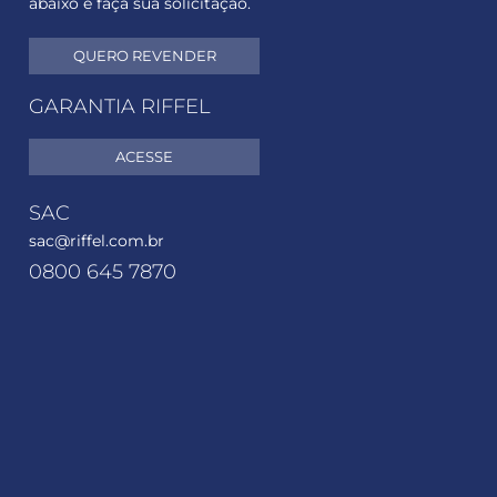
abaixo e faça sua solicitação.
QUERO REVENDER
GARANTIA RIFFEL
ACESSE
SAC
sac@riffel.com.br
0800 645 7870