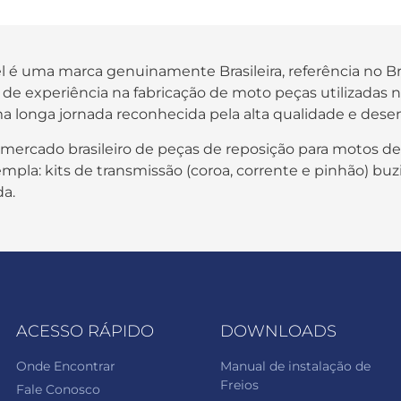
fel é uma marca genuinamente Brasileira, referência no B
os de experiência na fabricação de moto peças utilizada
a longa jornada reconhecida pela alta qualidade e des
 mercado brasileiro de peças de reposição para motos de
pla: kits de transmissão (coroa, corrente e pinhão) buzi
da.
ACESSO RÁPIDO
DOWNLOADS
Onde Encontrar
Manual de instalação de
Freios
Fale Conosco