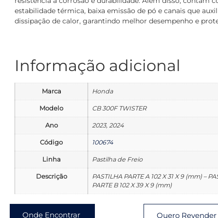
resistência à corrosão e durabilidade. Além disso, contam 
estabilidade térmica, baixa emissão de pó e canais que auxi
dissipação de calor, garantindo melhor desempenho e prot
Informação adicional
Marca
Honda
Modelo
CB 300F TWISTER
Ano
2023, 2024
Código
100674
Linha
Pastilha de Freio
Descrição
PASTILHA PARTE A 102 X 31 X 9 (mm) – P
PARTE B 102 X 39 X 9 (mm)
Onde Encontrar
Quero Revender