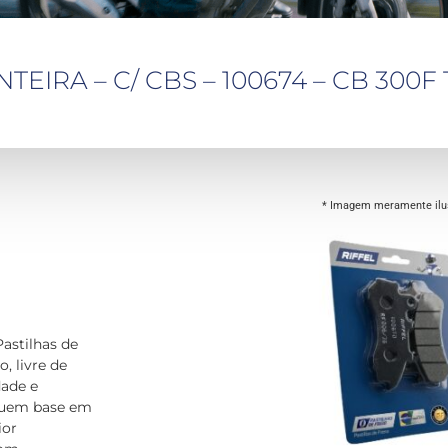
TEIRA – C/ CBS – 100674 – CB 300F
* Imagem meramente ilus
Pastilhas de
, livre de
dade e
suem base em
ior