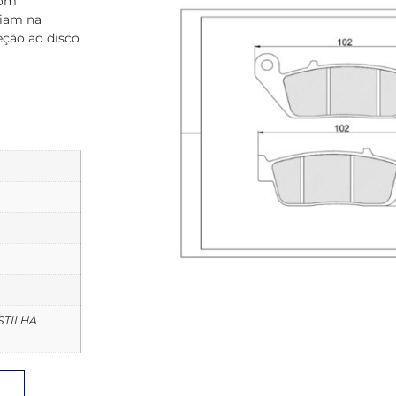
com
liam na
eção ao disco
ASTILHA