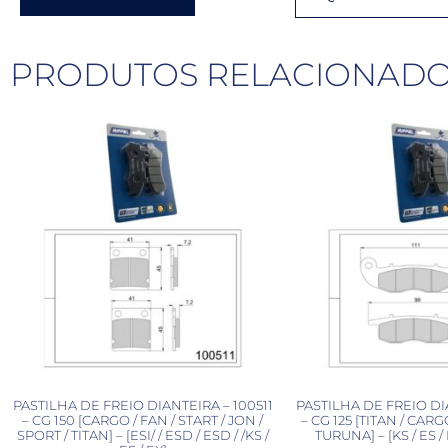
PRODUTOS RELACIONAD
PASTILHA DE FREIO DIANTEIRA – 100511
PASTILHA DE FREIO DI
– CG 150 [CARGO / FAN / START / JON /
– CG 125 [TITAN / CARG
SPORT / TITAN] – [ESI/ / ESD / ESD / /KS /
TURUNA] – [KS / ES / 