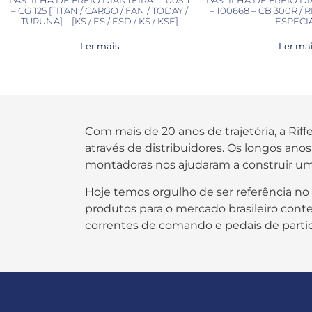
– CG 125 [TITAN / CARGO / FAN / TODAY /
– 100668 – CB 300R /
TURUNA] – [KS / ES / ESD / KS / KSE]
ESPECI
Ler mais
Ler ma
Com mais de 20 anos de trajetória, a Rif
através de distribuidores. Os longos an
montadoras nos ajudaram a construir um
Hoje temos orgulho de ser referência no
produtos para o mercado brasileiro contem
correntes de comando e pedais de parti