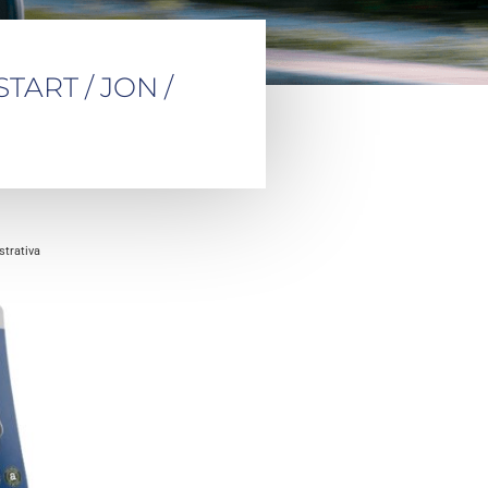
START / JON /
trativa