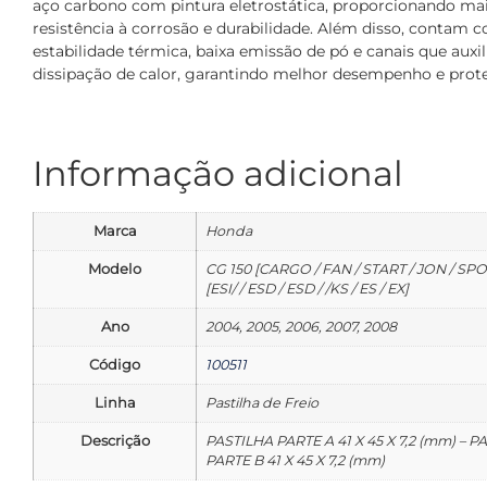
aço carbono com pintura eletrostática, proporcionando ma
resistência à corrosão e durabilidade. Além disso, contam 
estabilidade térmica, baixa emissão de pó e canais que auxi
dissipação de calor, garantindo melhor desempenho e prot
Informação adicional
Marca
Honda
Modelo
CG 150 [CARGO / FAN / START / JON / SPOR
[ESI/ / ESD / ESD / /KS / ES / EX]
Ano
2004, 2005, 2006, 2007, 2008
Código
100511
Linha
Pastilha de Freio
Descrição
PASTILHA PARTE A 41 X 45 X 7,2 (mm) – P
PARTE B 41 X 45 X 7,2 (mm)