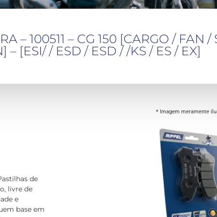
 – 100511 – CG 150 [CARGO / FAN / 
 – [ESI/ / ESD / ESD / /KS / ES / EX]
* Imagem meramente ilus
Pastilhas de
, livre de
dade e
suem base em