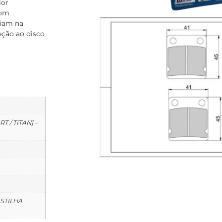
ior
com
liam na
eção ao disco
T / TITAN] –
ASTILHA