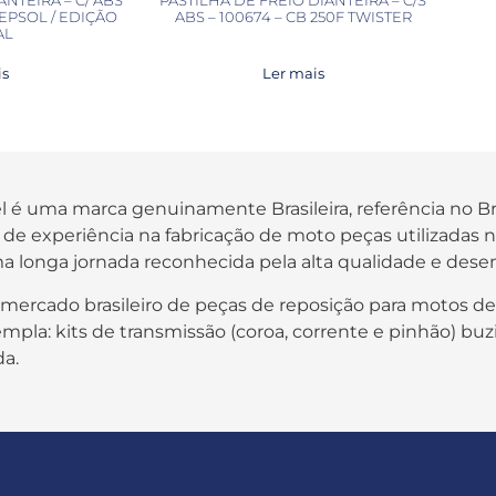
 REPSOL / EDIÇÃO
ABS – 100674 – CB 250F TWISTER
AL
is
Ler mais
fel é uma marca genuinamente Brasileira, referência no B
os de experiência na fabricação de moto peças utilizada
a longa jornada reconhecida pela alta qualidade e des
 mercado brasileiro de peças de reposição para motos de
pla: kits de transmissão (coroa, corrente e pinhão) buzi
da.