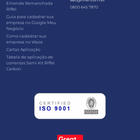
Emenda Remanchada
0800 645 7870
Riffel
Guia para cadastrar sua
empresa no Google Meu
Negócio
Como cadastrar sua
empresa no Waze
Cartaz Aplicação
Tabela de aplicação de
correntes Semi Kit Riffel
Carbon