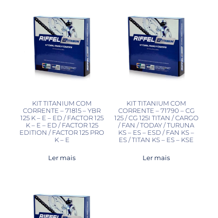
KIT TITANIUM COM
KIT TITANIUM COM
CORRENTE – 71815 – YBR
CORRENTE – 71790 – CG
125 K – E – ED / FACTOR 125
125 / CG 125I TITAN / CARGO
K – E – ED / FACTOR 125
/ FAN / TODAY / TURUNA
EDITION / FACTOR 125 PRO
KS – ES – ESD / FAN KS –
K – E
ES / TITAN KS – ES – KSE
Ler mais
Ler mais