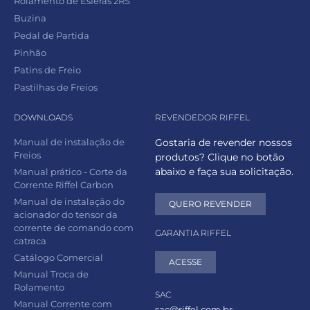
Rolamento de Esferas 2RS
Buzina
Pedal de Partida
Pinhão
Patins de Freio
Pastilhas de Freios
DOWNLOADS
REVENDEDOR RIFFEL
Manual de instalação de
Gostaria de revender nossos
Freios
produtos? Clique no botão
abaixo e faça sua solicitação.
Manual prático - Corte da
Corrente Riffel Carbon
Manual de instalação do
QUERO REVENDER
acionador do tensor da
corrente de comando com
GARANTIA RIFFEL
catraca
Catálogo Comercial
ACESSE
Manual Troca de
Rolamento
SAC
Manual Corrente com
sac@riffel.com.br