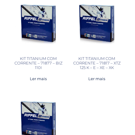
KIT TITANIUM COM
KIT TITANIUM COM
CORRENTE – 71877 – BIZ
CORRENTE – 71817 – XTZ
110I
125 K – E – XE – XK
Ler mais
Ler mais