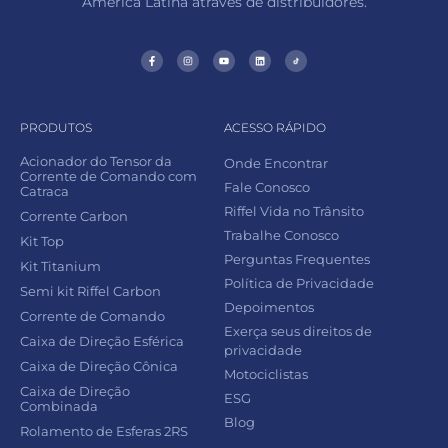
América Latina através de distribuidores.
PRODUTOS
ACESSO RÁPIDO
Acionador do Tensor da
Onde Encontrar
Corrente de Comando com
Fale Conosco
Catraca
Riffel Vida no Trânsito
Corrente Carbon
Trabalhe Conosco
Kit Top
Perguntas Frequentes
Kit Titanium
Política de Privacidade
Semi kit Riffel Carbon
Depoimentos
Corrente de Comando
Exerça seus direitos de
Caixa de Direção Esférica
privacidade
Caixa de Direção Cônica
Motociclistas
Caixa de Direção
ESG
Combinada
Blog
Rolamento de Esferas 2RS