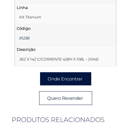
Linha
Kit Titanium
Código
91238
Descrição
36Z X 14Z C/CORRENTE 428H X 108L – (1045)
Onde Encontrar
Quero Revender
PRODUTOS RELACIONADOS