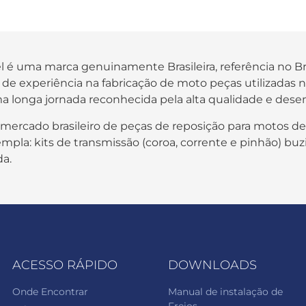
fel é uma marca genuinamente Brasileira, referência no B
os de experiência na fabricação de moto peças utilizada
a longa jornada reconhecida pela alta qualidade e des
 mercado brasileiro de peças de reposição para motos de
pla: kits de transmissão (coroa, corrente e pinhão) buzi
da.
ACESSO RÁPIDO
DOWNLOADS
Onde Encontrar
Manual de instalação de