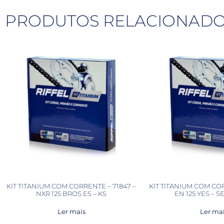
PRODUTOS RELACIONAD
KIT TITANIUM COM CORRENTE – 71847 –
KIT TITANIUM COM COR
NXR 125 BROS ES – KS
EN 125 YES – S
Ler mais
Ler ma