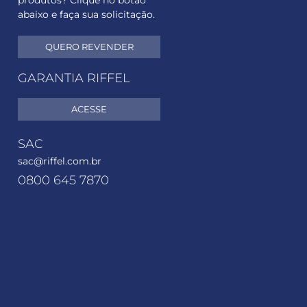
produtos? Clique no botão
abaixo e faça sua solicitação.
QUERO REVENDER
GARANTIA RIFFEL
ACESSE
SAC
sac@riffel.com.br
0800 645 7870