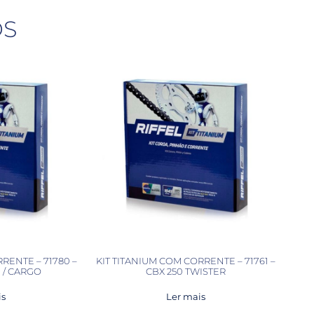
OS
RENTE – 71780 –
KIT TITANIUM COM CORRENTE – 71761 –
E / CARGO
CBX 250 TWISTER
is
Ler mais