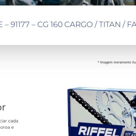
 91177 – CG 160 CARGO / TITAN / FA
* Imagem meramente ilus
or
ciar cada
coroa e