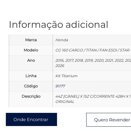
Informação adicional
Marca
Honda
Modelo
CG 160 CARGO / TITAN / FAN ESDi / STAR
Ano
2016, 2017, 2018, 2019, 2020, 2021, 2022, 20
2026
Linha
Kit Titanium
Código
91177
Descrição
44Z [C/ANEL] X 15Z C/CORRENTE 428H X 118
ORIGINAL
Onde Encontrar
Quero Revender