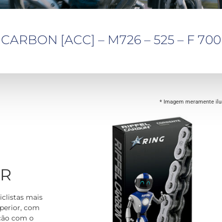
ARBON [ACC] – M726 – 525 – F 700
* Imagem meramente ilus
OR
iclistas mais
perior, com
ação com o