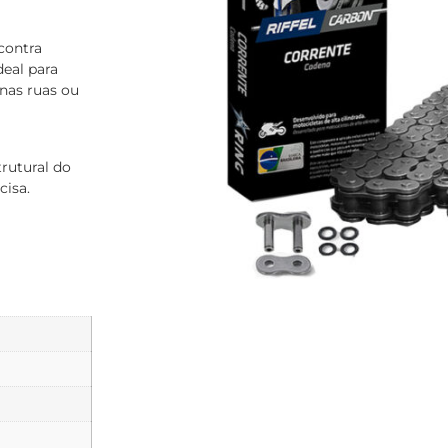
contra
eal para
nas ruas ou
rutural do
cisa.