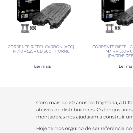
CORRENTE RIFFEL CARBON [ACC] –
CORRENTE RIFFEL C
M710 – 525 – CB 600F HORNET
M714 – 530 – 
[RA/RR/FIRE
Ler mais
Ler ma
Com mais de 20 anos de trajetória, a Rif
através de distribuidores. Os longos an
montadoras nos ajudaram a construir um
Hoje temos orgulho de ser referência no