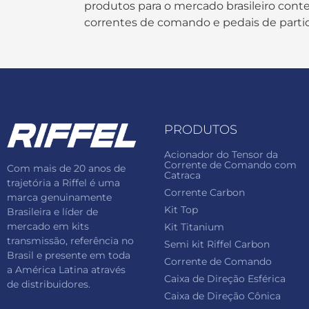
produtos para o mercado brasileiro contem
correntes de comando e pedais de parti
PRODUTOS
Acionador do Tensor da
Corrente de Comando com
Com mais de 20 anos de
Catraca
trajetória a Riffel é uma
Corrente Carbon
marca genuinamente
Kit Top
Brasileira e líder de
mercado em kits
Kit Titanium
transmissão, referência no
Semi kit Riffel Carbon
Brasil e presente em toda
Corrente de Comando
a América Latina através
Caixa de Direção Esférica
de distribuidores.
Caixa de Direção Cônica