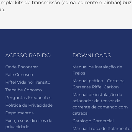
pla: kits de transmissão (coroa, corrente e pinhão) buzi
da.
ACESSO RÁPIDO
DOWNLOADS
Onde Encontrar
Manual de instalação de
Freios
Fale Conosco
Manual prático - Corte da
Riffel Vida no Trânsito
Corrente Riffel Carbon
Trabalhe Conosco
Manual de instalação do
Perguntas Frequentes
acionador do tensor da
Política de Privacidade
corrente de comando com
Depoimentos
catraca
Exerça seus direitos de
Catálogo Comercial
privacidade
Manual Troca de Rolamento