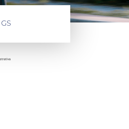
 GS
trativa