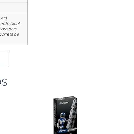
0cc)
nte Riffel
moto para
 correta de
OS