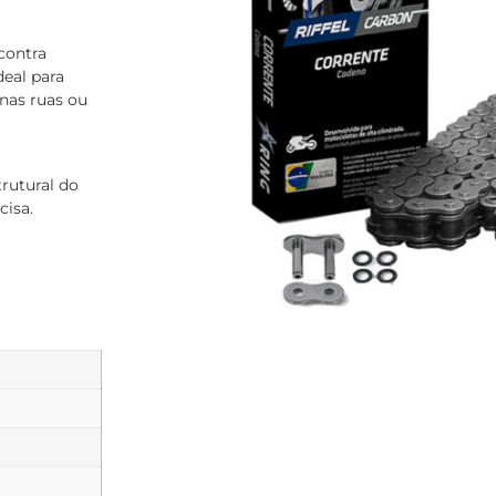
contra
eal para
nas ruas ou
rutural do
cisa.