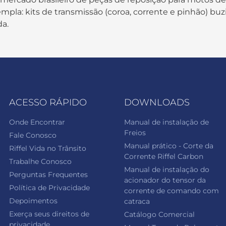
pla: kits de transmissão (coroa, corrente e pinhão) buzi
da.
ACESSO RÁPIDO
DOWNLOADS
Onde Encontrar
Manual de instalação de
Freios
Fale Conosco
Manual prático - Corte da
Riffel Vida no Trânsito
Corrente Riffel Carbon
Trabalhe Conosco
Manual de instalação do
Perguntas Frequentes
acionador do tensor da
Política de Privacidade
corrente de comando com
Depoimentos
catraca
Exerça seus direitos de
Catálogo Comercial
privacidade