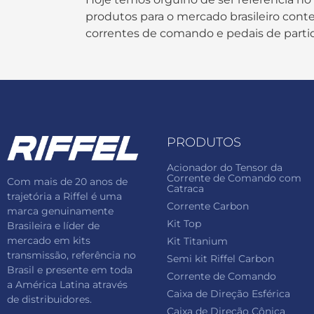
produtos para o mercado brasileiro contem
correntes de comando e pedais de parti
PRODUTOS
Acionador do Tensor da
Corrente de Comando com
Com mais de 20 anos de
Catraca
trajetória a Riffel é uma
Corrente Carbon
marca genuinamente
Kit Top
Brasileira e líder de
mercado em kits
Kit Titanium
transmissão, referência no
Semi kit Riffel Carbon
Brasil e presente em toda
Corrente de Comando
a América Latina através
Caixa de Direção Esférica
de distribuidores.
Caixa de Direção Cônica