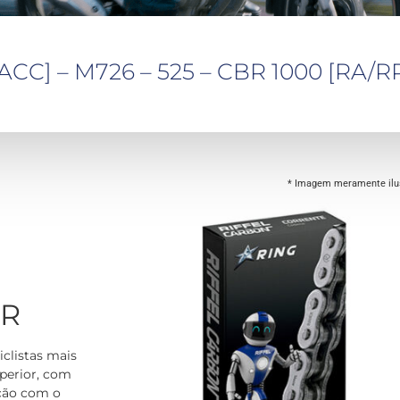
C] – M726 – 525 – CBR 1000 [RA/
* Imagem meramente ilus
OR
iclistas mais
perior, com
ação com o