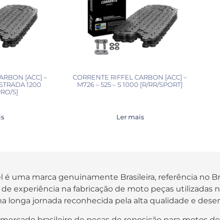
ARBON [ACC] –
CORRENTE RIFFEL CARBON [ACC] –
ISTRADA 1200
M726 – 525 – S 1000 [R/RR/SPORT]
RO/S]
is
Ler mais
fel é uma marca genuinamente Brasileira, referência no B
os de experiência na fabricação de moto peças utilizada
a longa jornada reconhecida pela alta qualidade e des
 mercado brasileiro de peças de reposição para motos de