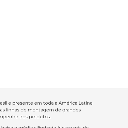
rasil e presente em toda a América Latina
s nas linhas de montagem de grandes
empenho dos produtos.
 baixa e média cilindrada. Nosso mix de