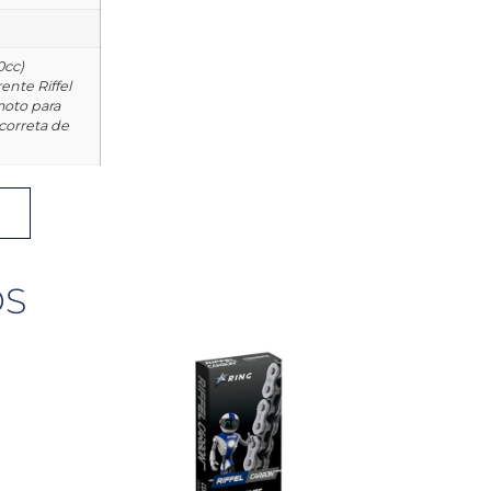
0cc)
nte Riffel
moto para
 correta de
OS