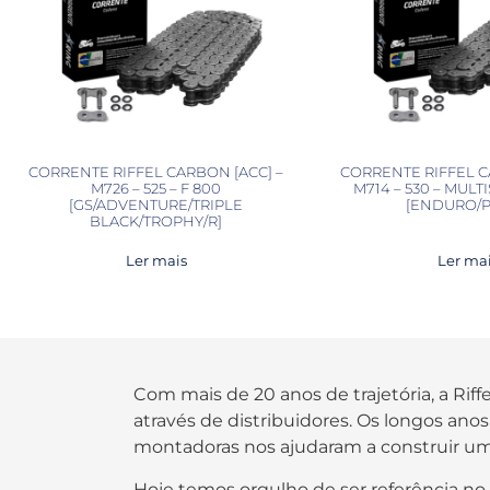
CORRENTE RIFFEL CARBON [ACC] –
CORRENTE RIFFEL C
M726 – 525 – F 800
M714 – 530 – MULT
[GS/ADVENTURE/TRIPLE
[ENDURO/P
BLACK/TROPHY/R]
Ler mais
Ler ma
Com mais de 20 anos de trajetória, a Rif
através de distribuidores. Os longos an
montadoras nos ajudaram a construir um
Hoje temos orgulho de ser referência no