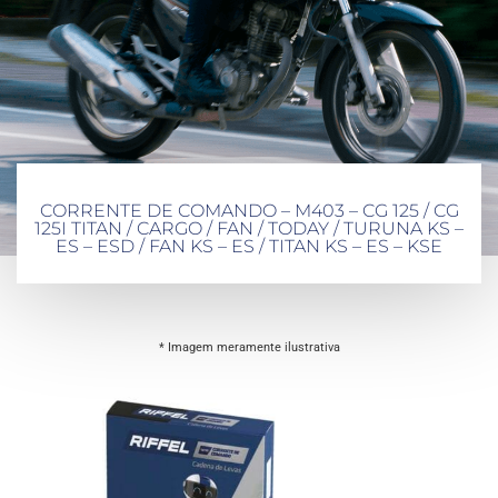
CORRENTE DE COMANDO – M403 – CG 125 / CG
125I TITAN / CARGO / FAN / TODAY / TURUNA KS –
ES – ESD / FAN KS – ES / TITAN KS – ES – KSE
* Imagem meramente ilustrativa