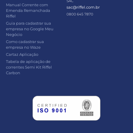
SAC
Manual Corrente com
sac@riffel.com.br
Emenda Remanchada
0800 645 7870
Riffel
Guia para cadastrar sua
empresa no Google Meu
Negócio
Como cadastrar sua
empresa no Waze
Cartaz Aplicação
Tabela de aplicação de
correntes Semi Kit Riffel
Carbon