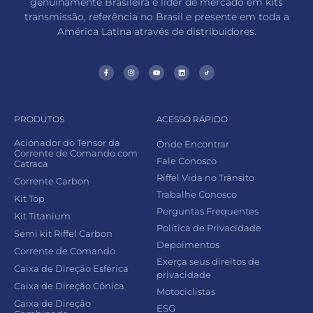
genuinamente Brasileira e líder de mercado em kits
transmissão, referência no Brasil e presente em toda a
América Latina através de distribuidores.
PRODUTOS
ACESSO RÁPIDO
Acionador do Tensor da
Onde Encontrar
Corrente de Comando com
Fale Conosco
Catraca
Riffel Vida no Trânsito
Corrente Carbon
Trabalhe Conosco
Kit Top
Perguntas Frequentes
Kit Titanium
Política de Privacidade
Semi kit Riffel Carbon
Depoimentos
Corrente de Comando
Exerça seus direitos de
Caixa de Direção Esférica
privacidade
Caixa de Direção Cônica
Motociclistas
Caixa de Direção
ESG