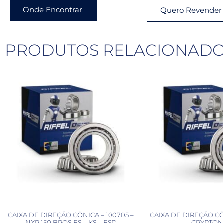
Onde Encontrar
Quero Revender
PRODUTOS RELACIONAD
CAIXA DE DIREÇÃO CÔNICA – 100705 –
CAIXA DE DIREÇÃO CÔ
NXR 150 BROS ES – KS – ESD
CRYPTON 