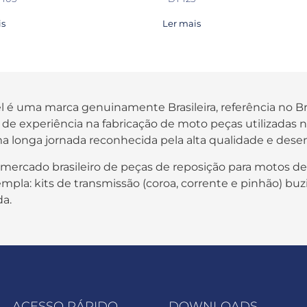
is
Ler mais
fel é uma marca genuinamente Brasileira, referência no B
os de experiência na fabricação de moto peças utilizada
a longa jornada reconhecida pela alta qualidade e des
 mercado brasileiro de peças de reposição para motos de
pla: kits de transmissão (coroa, corrente e pinhão) buzi
da.
ACESSO RÁPIDO
DOWNLOADS