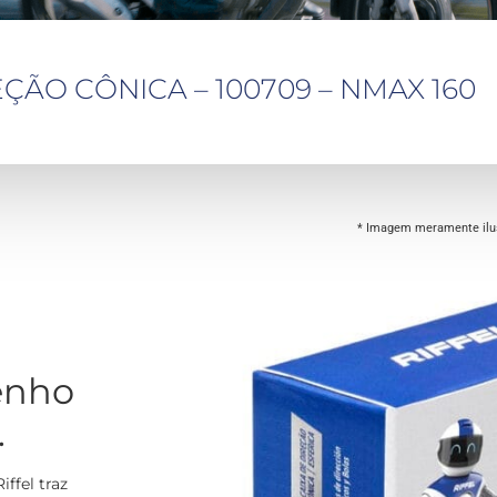
EÇÃO CÔNICA – 100709 – NMAX 160
* Imagem meramente ilus
enho
.
ffel traz