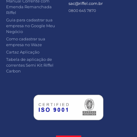
Manual Corrente com
sac@riffel.com.br
Emenda Remanchada
0800 645 7870
Riffel
Guia para cadastrar sua
empresa no Google Meu
Negócio
Como cadastrar sua
empresa no Waze
Cartaz Aplicação
Tabela de aplicação de
correntes Semi Kit Riffel
Carbon