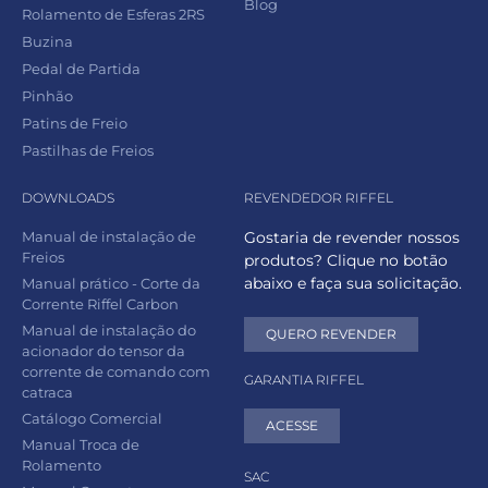
Blog
Rolamento de Esferas 2RS
Buzina
Pedal de Partida
Pinhão
Patins de Freio
Pastilhas de Freios
DOWNLOADS
REVENDEDOR RIFFEL
Manual de instalação de
Gostaria de revender nossos
Freios
produtos? Clique no botão
abaixo e faça sua solicitação.
Manual prático - Corte da
Corrente Riffel Carbon
Manual de instalação do
QUERO REVENDER
acionador do tensor da
corrente de comando com
GARANTIA RIFFEL
catraca
Catálogo Comercial
ACESSE
Manual Troca de
Rolamento
SAC