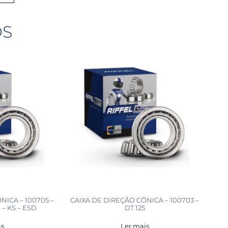
OS
NICA – 100705 –
CAIXA DE DIREÇÃO CÔNICA – 100703 –
 – KS – ESD
DT 125
is
Ler mais