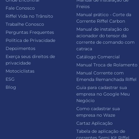
Onde Encontrar
Manual de instalação de
Freios
Fale Conosco
Manual prático - Corte da
Riffel Vida no Trânsito
Corrente Riffel Carbon
Trabalhe Conosco
Manual de instalação do
Perguntas Frequentes
acionador do tensor da
Política de Privacidade
corrente de comando com
Depoimentos
catraca
Exerça seus direitos de
Catálogo Comercial
privacidade
Manual Troca de Rolamento
Motociclistas
Manual Corrente com
ESG
Emenda Remanchada Riffel
Blog
Guia para cadastrar sua
empresa no Google Meu
Negócio
Como cadastrar sua
empresa no Waze
Cartaz Aplicação
Tabela de aplicação de
correntes Semi Kit Riffel