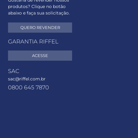
Gostaria de revender nossos
produtos? Clique no botão
abaixo e faça sua solicitação.
QUERO REVENDER
GARANTIA RIFFEL
ACESSE
SAC
sac@riffel.com.br
0800 645 7870