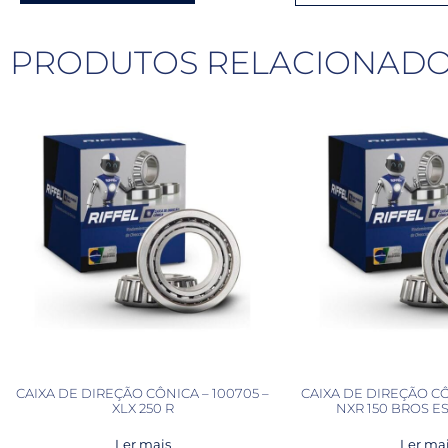
PRODUTOS RELACIONAD
CAIXA DE DIREÇÃO CÔNICA – 100705 –
CAIXA DE DIREÇÃO CÔ
XLX 250 R
NXR 150 BROS ES
Ler mais
Ler ma