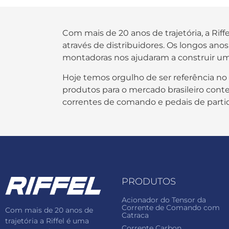
Com mais de 20 anos de trajetória, a Rif
através de distribuidores. Os longos an
montadoras nos ajudaram a construir um
Hoje temos orgulho de ser referência no
produtos para o mercado brasileiro contem
correntes de comando e pedais de parti
PRODUTOS
Acionador do Tensor da
Corrente de Comando com
Com mais de 20 anos de
Catraca
trajetória a Riffel é uma
Corrente Carbon