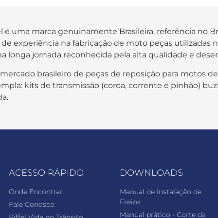
fel é uma marca genuinamente Brasileira, referência no B
os de experiência na fabricação de moto peças utilizada
a longa jornada reconhecida pela alta qualidade e des
 mercado brasileiro de peças de reposição para motos de
pla: kits de transmissão (coroa, corrente e pinhão) buzi
da.
ACESSO RÁPIDO
DOWNLOADS
Onde Encontrar
Manual de instalação de
Freios
Fale Conosco
Manual prático - Corte da
Riffel Vida no Trânsito