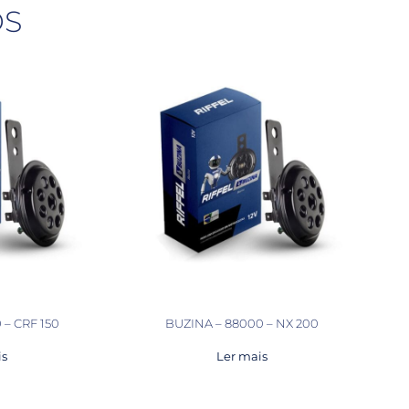
OS
 – CRF 150
BUZINA – 88000 – NX 200
is
Ler mais