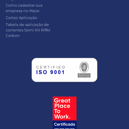
Como cadastrar sua
empresa no Waze
Cartaz Aplicação
Tabela de aplicação de
correntes Semi Kit Riffel
Carbon