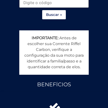
Buscar →
IMPORTANTE:
Antes de
escolher sua Corrente Riffel
Carbon, verifique a
configuração da sua moto para
identificar a família/passo e a
quantidade correta de elos.
BENEFÍCIOS