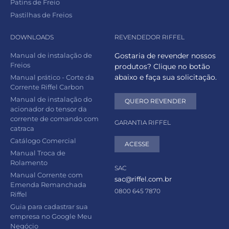
Patins de Freio
Pastilhas de Freios
DOWNLOADS
REVENDEDOR RIFFEL
Manual de instalação de
Gostaria de revender nossos
Freios
produtos? Clique no botão
abaixo e faça sua solicitação.
Manual prático - Corte da
Corrente Riffel Carbon
Manual de instalação do
QUERO REVENDER
acionador do tensor da
corrente de comando com
GARANTIA RIFFEL
catraca
Catálogo Comercial
ACESSE
Manual Troca de
Rolamento
SAC
Manual Corrente com
sac@riffel.com.br
Emenda Remanchada
0800 645 7870
Riffel
Guia para cadastrar sua
empresa no Google Meu
Negócio