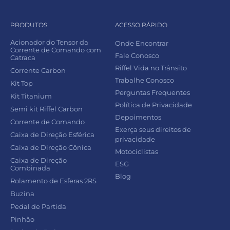
PRODUTOS
ACESSO RÁPIDO
Acionador do Tensor da
Onde Encontrar
Corrente de Comando com
Fale Conosco
Catraca
Riffel Vida no Trânsito
Corrente Carbon
Trabalhe Conosco
Kit Top
Perguntas Frequentes
Kit Titanium
Política de Privacidade
Semi kit Riffel Carbon
Depoimentos
Corrente de Comando
Exerça seus direitos de
Caixa de Direção Esférica
privacidade
Caixa de Direção Cônica
Motociclistas
Caixa de Direção
ESG
Combinada
Blog
Rolamento de Esferas 2RS
Buzina
Pedal de Partida
Pinhão