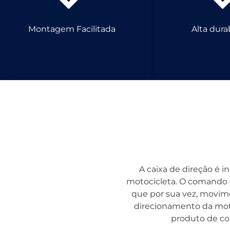
Montagem Facilitada
Alta dura
A caixa de direção é i
motocicleta. O comando d
que por sua vez, movime
direcionamento da mot
produto de con