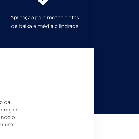
Aplicação para motocicletas
de baixa e média cilindrada
ão da
direção,
ando o
com um