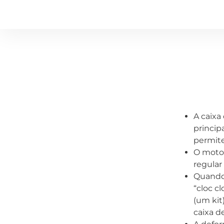
A caixa
princip
permite
O motoc
regular
Quando 
“cloc c
(um kit)
caixa d