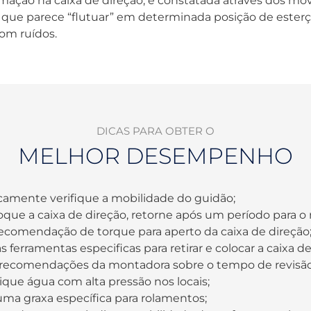
mação na caixa de direção, é constatada através dos m
 que parece “flutuar” em determinada posição de esterç
om ruídos.
DICAS PARA OBTER O
MELHOR DESEMPENHO
camente verifique a mobilidade do guidão;
oque a caixa de direção, retorne após um período para o 
recomendação de torque para aperto da caixa de direção
as ferramentas especificas para retirar e colocar a caixa de
 recomendações da montadora sobre o tempo de revisão 
ique água com alta pressão nos locais;
 uma graxa específica para rolamentos;