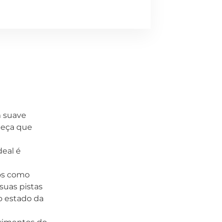
m suave
peça que
deal é
dos como
suas pistas
r o estado da