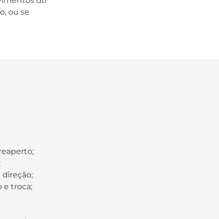
ovimentos do
o, ou se
reaperto;
;
 direção;
e troca;