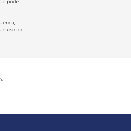
as e pode
férica;
 o uso da
o.