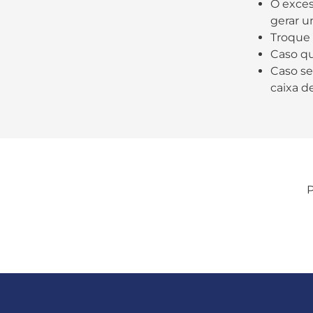
O exces
gerar u
Troque 
Caso qu
Caso se
caixa d
P