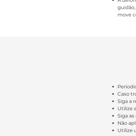
A defor
guidão,
move c
Periodi
Caso tr
Siga a 
Utilize 
Siga as
Não apl
Utilize