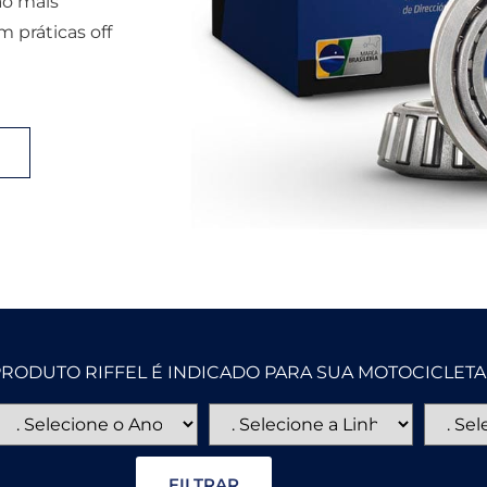
ão mais
m práticas off
L PRODUTO RIFFEL É INDICADO PARA SUA MOTOCICLE
FILTRAR