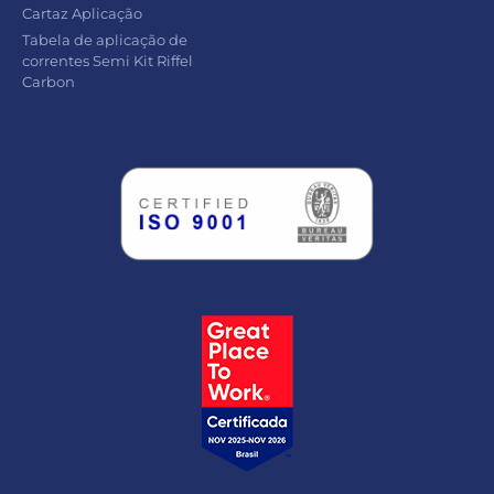
Cartaz Aplicação
Tabela de aplicação de
correntes Semi Kit Riffel
Carbon