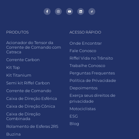
PRODUTOS
ACESSO RÁPIDO
Acionador do Tensor da
Onde Encontrar
Corrente de Comando com
Fale Conosco
Catraca
Riffel Vida no Trânsito
Corrente Carbon
Trabalhe Conosco
Kit Top
Perguntas Frequentes
Kit Titanium
Política de Privacidade
Semi kit Riffel Carbon
Depoimentos
Corrente de Comando
Exerça seus direitos de
Caixa de Direção Esférica
privacidade
Caixa de Direção Cônica
Motociclistas
Caixa de Direção
ESG
Combinada
Blog
Rolamento de Esferas 2RS
Buzina