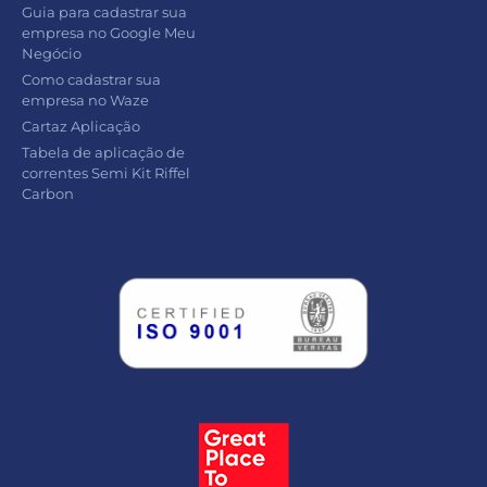
Guia para cadastrar sua
empresa no Google Meu
Negócio
Como cadastrar sua
empresa no Waze
Cartaz Aplicação
Tabela de aplicação de
correntes Semi Kit Riffel
Carbon