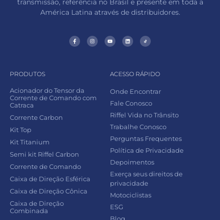
transmissão, referência no Brasil e presente em toda a
América Latina através de distribuidores.
PRODUTOS
ACESSO RÁPIDO
Acionador do Tensor da
Onde Encontrar
Corrente de Comando com
Fale Conosco
Catraca
Riffel Vida no Trânsito
Corrente Carbon
Trabalhe Conosco
Kit Top
Perguntas Frequentes
Kit Titanium
Política de Privacidade
Semi kit Riffel Carbon
Depoimentos
Corrente de Comando
Exerça seus direitos de
Caixa de Direção Esférica
privacidade
Caixa de Direção Cônica
Motociclistas
Caixa de Direção
ESG
Combinada
Blog