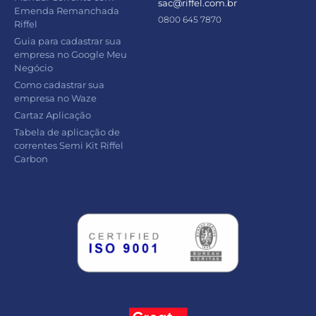
sac@riffel.com.br
Emenda Remanchada
0800 645 7870
Riffel
Guia para cadastrar sua
empresa no Google Meu
Negócio
Como cadastrar sua
empresa no Waze
Cartaz Aplicação
Tabela de aplicação de
correntes Semi Kit Riffel
Carbon