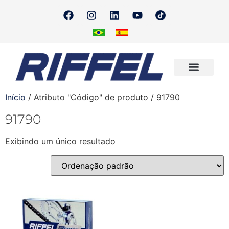
Onde Encontrar
Quero Revender
Início
/ Atributo "Código" de produto / 91790
91790
Exibindo um único resultado