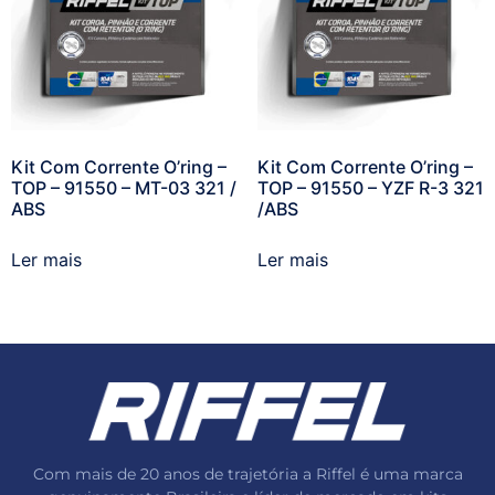
Kit Com Corrente O’ring –
Kit Com Corrente O’ring –
TOP – 91550 – MT-03 321 /
TOP – 91550 – YZF R-3 321
ABS
/ABS
Ler mais
Ler mais
Com mais de 20 anos de trajetória a Riffel é uma marca