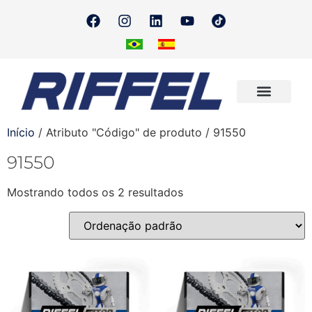
Onde Encontrar
Quero Revender
Início
/ Atributo "Código" de produto / 91550
91550
Mostrando todos os 2 resultados