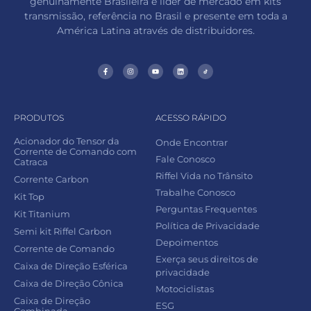
genuinamente Brasileira e líder de mercado em kits
transmissão, referência no Brasil e presente em toda a
América Latina através de distribuidores.
PRODUTOS
ACESSO RÁPIDO
Acionador do Tensor da
Onde Encontrar
Corrente de Comando com
Fale Conosco
Catraca
Riffel Vida no Trânsito
Corrente Carbon
Trabalhe Conosco
Kit Top
Perguntas Frequentes
Kit Titanium
Política de Privacidade
Semi kit Riffel Carbon
Depoimentos
Corrente de Comando
Exerça seus direitos de
Caixa de Direção Esférica
privacidade
Caixa de Direção Cônica
Motociclistas
Caixa de Direção
ESG
Combinada