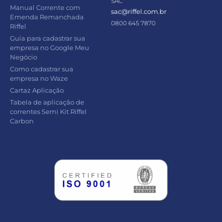
SAC
Manual Corrente com
sac@riffel.com.br
Emenda Remanchada
0800 645 7870
Riffel
Guia para cadastrar sua
empresa no Google Meu
Negócio
Como cadastrar sua
empresa no Waze
Cartaz Aplicação
Tabela de aplicação de
correntes Semi Kit Riffel
Carbon