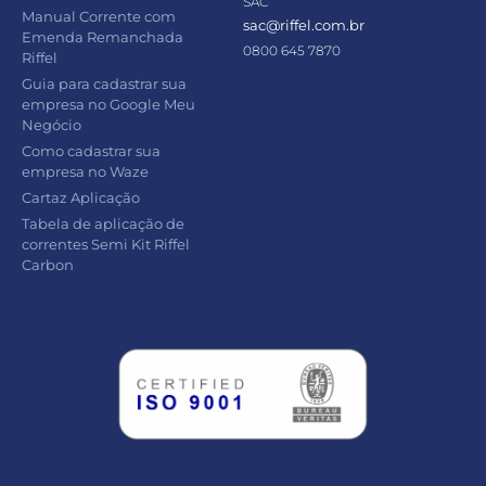
SAC
Manual Corrente com
sac@riffel.com.br
Emenda Remanchada
0800 645 7870
Riffel
Guia para cadastrar sua
empresa no Google Meu
Negócio
Como cadastrar sua
empresa no Waze
Cartaz Aplicação
Tabela de aplicação de
correntes Semi Kit Riffel
Carbon