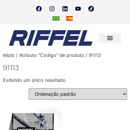
Onde Encontrar
Quero Revender
Início
/ Atributo "Código" de produto / 91113
91113
Exibindo um único resultado