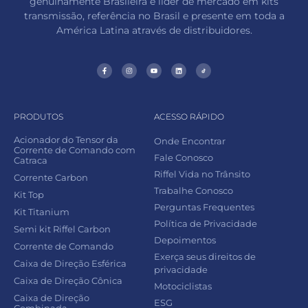
genuinamente Brasileira e líder de mercado em kits
transmissão, referência no Brasil e presente em toda a
América Latina através de distribuidores.
PRODUTOS
ACESSO RÁPIDO
Acionador do Tensor da
Onde Encontrar
Corrente de Comando com
Fale Conosco
Catraca
Riffel Vida no Trânsito
Corrente Carbon
Trabalhe Conosco
Kit Top
Perguntas Frequentes
Kit Titanium
Política de Privacidade
Semi kit Riffel Carbon
Depoimentos
Corrente de Comando
Exerça seus direitos de
Caixa de Direção Esférica
privacidade
Caixa de Direção Cônica
Motociclistas
Caixa de Direção
ESG
Combinada