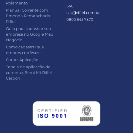
Rolamento
SAC
Manual Corrente com
sac@riffel.com.br
Emenda Remanchada
0800 645 7870
Riffel
Guia para cadastrar sua
empresa no Google Meu
Negócio
Como cadastrar sua
empresa no Waze
Cartaz Aplicação
Tabela de aplicação de
correntes Semi Kit Riffel
Carbon