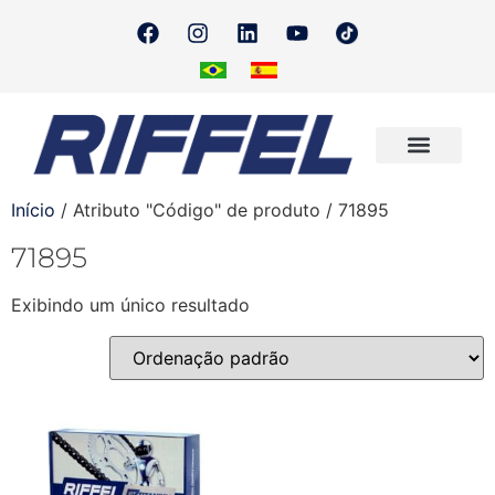
Onde Encontrar
Quero Revender
Início
/ Atributo "Código" de produto / 71895
71895
Exibindo um único resultado