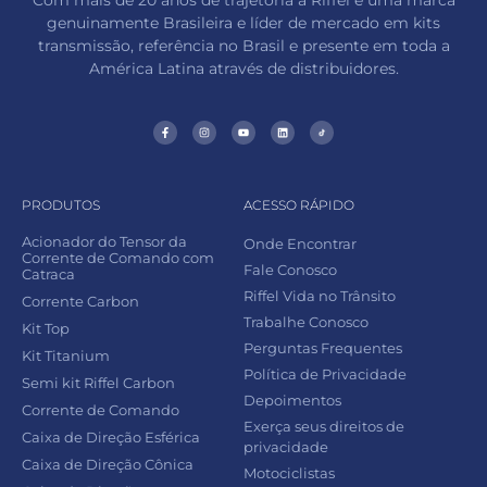
Com mais de 20 anos de trajetória a Riffel é uma marca
genuinamente Brasileira e líder de mercado em kits
transmissão, referência no Brasil e presente em toda a
América Latina através de distribuidores.
PRODUTOS
ACESSO RÁPIDO
Acionador do Tensor da
Onde Encontrar
Corrente de Comando com
Fale Conosco
Catraca
Riffel Vida no Trânsito
Corrente Carbon
Trabalhe Conosco
Kit Top
Perguntas Frequentes
Kit Titanium
Política de Privacidade
Semi kit Riffel Carbon
Depoimentos
Corrente de Comando
Exerça seus direitos de
Caixa de Direção Esférica
privacidade
Caixa de Direção Cônica
Motociclistas