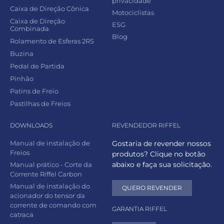
privacidade
Caixa de Direção Cônica
Motociclistas
Caixa de Direção
ESG
Combinada
Blog
Rolamento de Esferas 2RS
Buzina
Pedal de Partida
Pinhão
Patins de Freio
Pastilhas de Freios
DOWNLOADS
REVENDEDOR RIFFEL
Manual de instalação de
Gostaria de revender nossos
Freios
produtos? Clique no botão
abaixo e faça sua solicitação.
Manual prático - Corte da
Corrente Riffel Carbon
Manual de instalação do
QUERO REVENDER
acionador do tensor da
corrente de comando com
GARANTIA RIFFEL
catraca