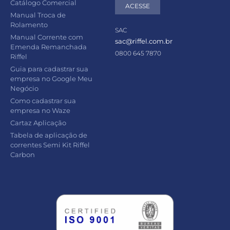
Catálogo Comercial
ACESSE
Manual Troca de
Rolamento
SAC
Manual Corrente com
sac@riffel.com.br
Emenda Remanchada
0800 645 7870
Riffel
Guia para cadastrar sua
empresa no Google Meu
Negócio
Como cadastrar sua
empresa no Waze
Cartaz Aplicação
Tabela de aplicação de
correntes Semi Kit Riffel
Carbon