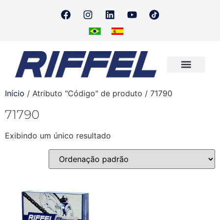
Onde Encontrar
Quero Revender
Início
/ Atributo "Código" de produto / 71790
71790
Exibindo um único resultado