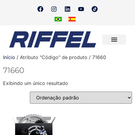
Onde Encontrar
Quero Revender
Início
/ Atributo "Código" de produto / 71660
71660
Exibindo um único resultado