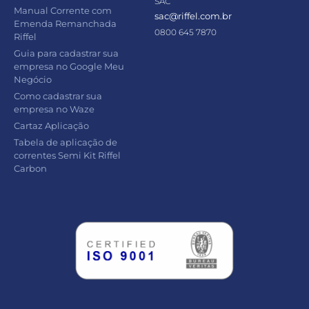
SAC
Manual Corrente com
sac@riffel.com.br
Emenda Remanchada
0800 645 7870
Riffel
Guia para cadastrar sua
empresa no Google Meu
Negócio
Como cadastrar sua
empresa no Waze
Cartaz Aplicação
Tabela de aplicação de
correntes Semi Kit Riffel
Carbon