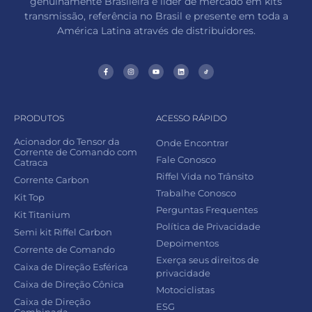
genuinamente Brasileira e líder de mercado em kits
transmissão, referência no Brasil e presente em toda a
América Latina através de distribuidores.
PRODUTOS
ACESSO RÁPIDO
Acionador do Tensor da
Onde Encontrar
Corrente de Comando com
Fale Conosco
Catraca
Riffel Vida no Trânsito
Corrente Carbon
Trabalhe Conosco
Kit Top
Perguntas Frequentes
Kit Titanium
Política de Privacidade
Semi kit Riffel Carbon
Depoimentos
Corrente de Comando
Exerça seus direitos de
Caixa de Direção Esférica
privacidade
Caixa de Direção Cônica
Motociclistas
Caixa de Direção
ESG
Combinada