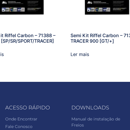
it Riffel Carbon – 71388 –
Semi Kit Riffel Carbon – 71
 [SP/SR/SPORT/TRACER]
TRACER 900 [GT/+]
is
Ler mais
ACESSO RÁPIDO
DOWNLOADS
Onde Encontrar
Manual de instalação de
Freios
Fale Conosco