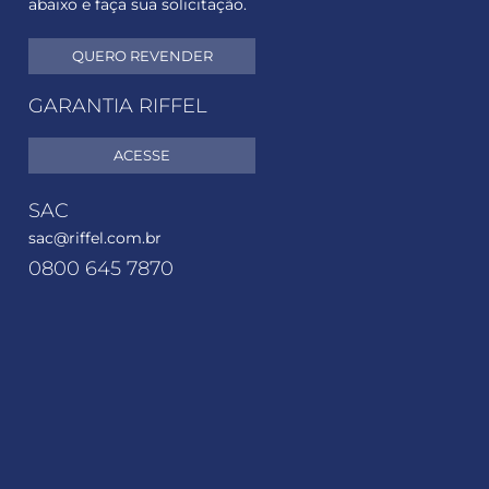
abaixo e faça sua solicitação.
QUERO REVENDER
GARANTIA RIFFEL
ACESSE
SAC
sac@riffel.com.br
0800 645 7870