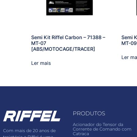
Semi Kit Riffel Carbon – 71388 –
Semi K
MT-07
MT-09
[ABS/MOTOCAGE/TRACER]
Ler ma
Ler mais
PRODUTOS
Acionador do Tensor da
Corrente de Comando com
Com mais de 20 anos de
Catraca