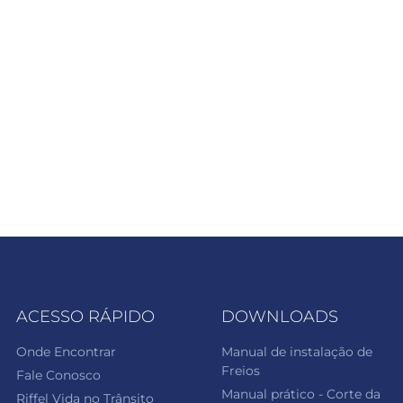
ACESSO RÁPIDO
DOWNLOADS
Onde Encontrar
Manual de instalação de
Freios
Fale Conosco
Manual prático - Corte da
Riffel Vida no Trânsito