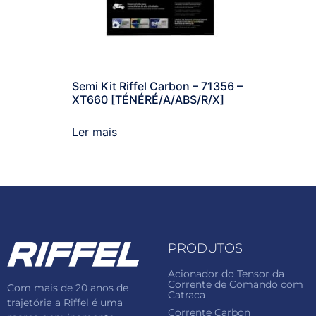
Semi Kit Riffel Carbon – 71356 –
XT660 [TÉNÉRÉ/A/ABS/R/X]
Ler mais
PRODUTOS
Acionador do Tensor da
Corrente de Comando com
Com mais de 20 anos de
Catraca
trajetória a Riffel é uma
Corrente Carbon