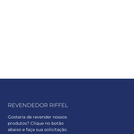
REVENDEDOR RIFFEL
Gostaria de revender nossos
produtos? Clique no botão
abaixo e faça sua solicitação.