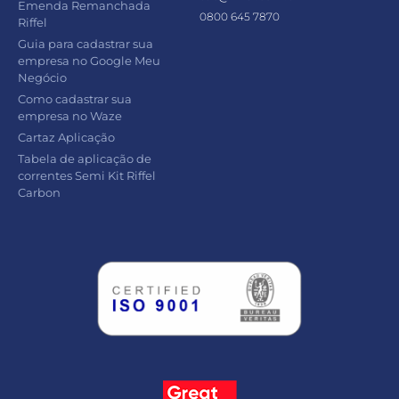
Emenda Remanchada
0800 645 7870
Riffel
Guia para cadastrar sua
empresa no Google Meu
Negócio
Como cadastrar sua
empresa no Waze
Cartaz Aplicação
Tabela de aplicação de
correntes Semi Kit Riffel
Carbon