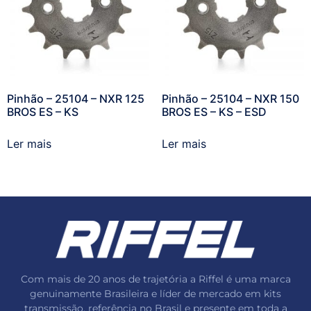
Pinhão – 25104 – NXR 125
Pinhão – 25104 – NXR 150
BROS ES – KS
BROS ES – KS – ESD
Ler mais
Ler mais
Com mais de 20 anos de trajetória a Riffel é uma marca
genuinamente Brasileira e líder de mercado em kits
transmissão, referência no Brasil e presente em toda a