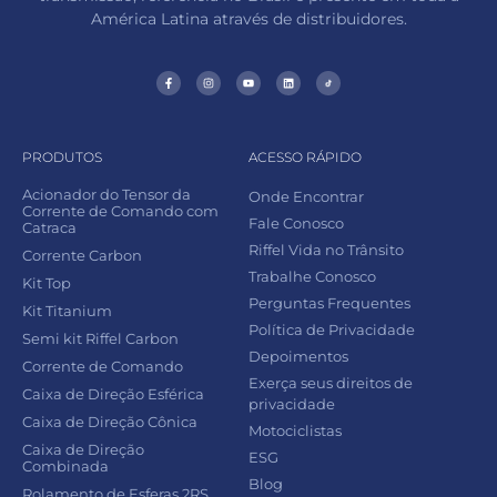
América Latina através de distribuidores.
PRODUTOS
ACESSO RÁPIDO
Acionador do Tensor da
Onde Encontrar
Corrente de Comando com
Fale Conosco
Catraca
Riffel Vida no Trânsito
Corrente Carbon
Trabalhe Conosco
Kit Top
Perguntas Frequentes
Kit Titanium
Política de Privacidade
Semi kit Riffel Carbon
Depoimentos
Corrente de Comando
Exerça seus direitos de
Caixa de Direção Esférica
privacidade
Caixa de Direção Cônica
Motociclistas
Caixa de Direção
ESG
Combinada
Blog
Rolamento de Esferas 2RS