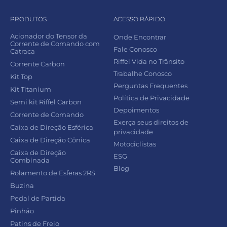
PRODUTOS
ACESSO RÁPIDO
Acionador do Tensor da
Onde Encontrar
Corrente de Comando com
Fale Conosco
Catraca
Riffel Vida no Trânsito
Corrente Carbon
Trabalhe Conosco
Kit Top
Perguntas Frequentes
Kit Titanium
Política de Privacidade
Semi kit Riffel Carbon
Depoimentos
Corrente de Comando
Exerça seus direitos de
Caixa de Direção Esférica
privacidade
Caixa de Direção Cônica
Motociclistas
Caixa de Direção
ESG
Combinada
Blog
Rolamento de Esferas 2RS
Buzina
Pedal de Partida
Pinhão
Patins de Freio