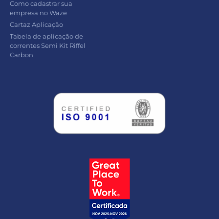
Como cadastrar sua
empresa no Waze
Cartaz Aplicação
Tabela de aplicação de
correntes Semi Kit Riffel
Carbon