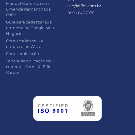
Manual Corrente com
sac@riffel.com.br
Emenda Remanchada
0800 645 7870
Riffel
Guia para cadastrar sua
empresa no Google Meu
Negócio
Como cadastrar sua
empresa no Waze
Cartaz Aplicação
Tabela de aplicação de
correntes Semi Kit Riffel
Carbon