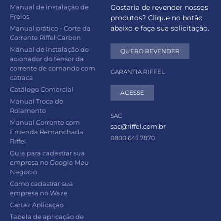
Manual de instalação de
Gostaria de revender nossos
Freios
produtos? Clique no botão
abaixo e faça sua solicitação.
Manual prático - Corte da
Corrente Riffel Carbon
Manual de instalação do
QUERO REVENDER
acionador do tensor da
corrente de comando com
GARANTIA RIFFEL
catraca
Catálogo Comercial
ACESSE
Manual Troca de
Rolamento
SAC
Manual Corrente com
sac@riffel.com.br
Emenda Remanchada
0800 645 7870
Riffel
Guia para cadastrar sua
empresa no Google Meu
Negócio
Como cadastrar sua
empresa no Waze
Cartaz Aplicação
Tabela de aplicação de