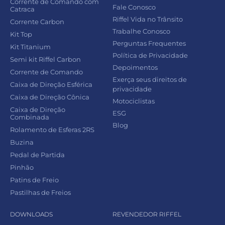
Corrente de Comando com
Fale Conosco
Catraca
Riffel Vida no Trânsito
Corrente Carbon
Trabalhe Conosco
Kit Top
Perguntas Frequentes
Kit Titanium
Política de Privacidade
Semi kit Riffel Carbon
Depoimentos
Corrente de Comando
Exerça seus direitos de
Caixa de Direção Esférica
privacidade
Caixa de Direção Cônica
Motociclistas
Caixa de Direção
ESG
Combinada
Blog
Rolamento de Esferas 2RS
Buzina
Pedal de Partida
Pinhão
Patins de Freio
Pastilhas de Freios
DOWNLOADS
REVENDEDOR RIFFEL