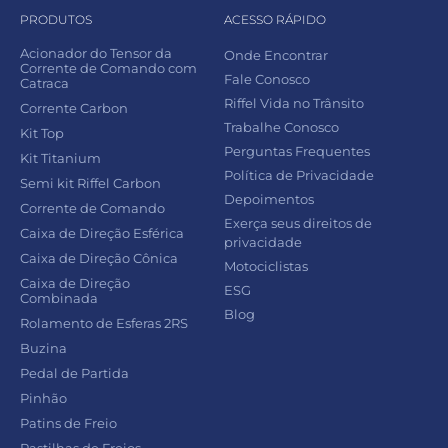
PRODUTOS
ACESSO RÁPIDO
Acionador do Tensor da
Onde Encontrar
Corrente de Comando com
Fale Conosco
Catraca
Riffel Vida no Trânsito
Corrente Carbon
Trabalhe Conosco
Kit Top
Perguntas Frequentes
Kit Titanium
Política de Privacidade
Semi kit Riffel Carbon
Depoimentos
Corrente de Comando
Exerça seus direitos de
Caixa de Direção Esférica
privacidade
Caixa de Direção Cônica
Motociclistas
Caixa de Direção
ESG
Combinada
Blog
Rolamento de Esferas 2RS
Buzina
Pedal de Partida
Pinhão
Patins de Freio