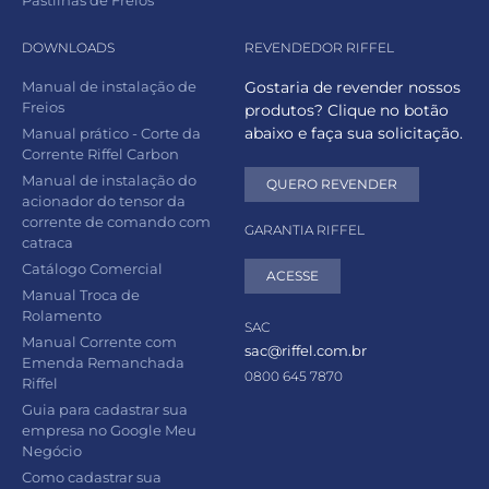
Pastilhas de Freios
DOWNLOADS
REVENDEDOR RIFFEL
Manual de instalação de
Gostaria de revender nossos
Freios
produtos? Clique no botão
abaixo e faça sua solicitação.
Manual prático - Corte da
Corrente Riffel Carbon
Manual de instalação do
QUERO REVENDER
acionador do tensor da
corrente de comando com
GARANTIA RIFFEL
catraca
Catálogo Comercial
ACESSE
Manual Troca de
Rolamento
SAC
Manual Corrente com
sac@riffel.com.br
Emenda Remanchada
0800 645 7870
Riffel
Guia para cadastrar sua
empresa no Google Meu
Negócio
Como cadastrar sua