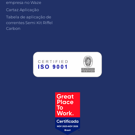
empresa no Waze
Cartaz Aplicação
Tabela de aplicação de
correntes Semi Kit Riffel
Carbon