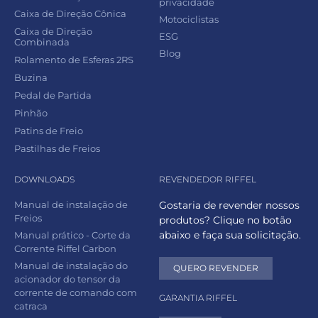
privacidade
Caixa de Direção Cônica
Motociclistas
Caixa de Direção
ESG
Combinada
Blog
Rolamento de Esferas 2RS
Buzina
Pedal de Partida
Pinhão
Patins de Freio
Pastilhas de Freios
DOWNLOADS
REVENDEDOR RIFFEL
Manual de instalação de
Gostaria de revender nossos
Freios
produtos? Clique no botão
abaixo e faça sua solicitação.
Manual prático - Corte da
Corrente Riffel Carbon
Manual de instalação do
QUERO REVENDER
acionador do tensor da
corrente de comando com
GARANTIA RIFFEL
catraca